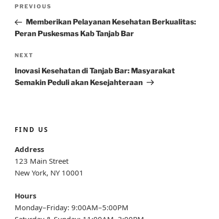
Post
Previous
PREVIOUS
navigation
Post
Memberikan Pelayanan Kesehatan Berkualitas:
Peran Puskesmas Kab Tanjab Bar
Next
NEXT
Post
Inovasi Kesehatan di Tanjab Bar: Masyarakat
Semakin Peduli akan Kesejahteraan
FIND US
Address
123 Main Street
New York, NY 10001
Hours
Monday–Friday: 9:00AM–5:00PM
Saturday & Sunday: 11:00AM–3:00PM